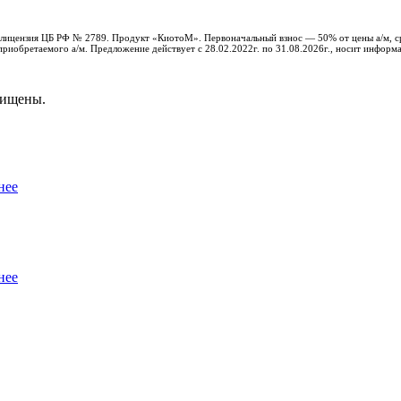
с, лицензия ЦБ РФ № 2789. Продукт «КиотоМ». Первоначальный взнос — 50% от цены а/м, с
риобретаемого а/м. Предложение действует с 28.02.2022г. по 31.08.2026г., носит информ
щищены.
нее
нее