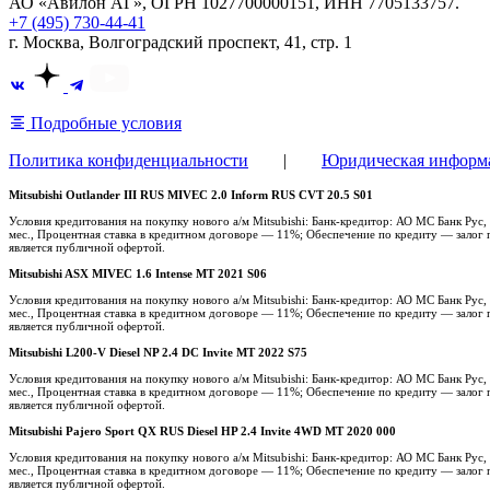
АО «Авилон АГ», ОГРН 1027700000151, ИНН 7705133757.
+7 (495) 730-44-41
г. Москва, Волгоградский проспект, 41, стр. 1
Подробные условия
Политика конфиденциальности
|
Юридическая информ
Mitsubishi Outlander III RUS MIVEC 2.0 Inform RUS CVT 20.5 S01
Условия кредитования на покупку нового а/м Mitsubishi: Банк-кредитор: АО МС Банк Ру
мес., Процентная ставка в кредитном договоре — 11%; Обеспечение по кредиту — залог п
является публичной офертой.
Mitsubishi ASX MIVEC 1.6 Intense MT 2021 S06
Условия кредитования на покупку нового а/м Mitsubishi: Банк-кредитор: АО МС Банк Ру
мес., Процентная ставка в кредитном договоре — 11%; Обеспечение по кредиту — залог п
является публичной офертой.
Mitsubishi L200-V Diesel NP 2.4 DC Invite MT 2022 S75
Условия кредитования на покупку нового а/м Mitsubishi: Банк-кредитор: АО МС Банк Ру
мес., Процентная ставка в кредитном договоре — 11%; Обеспечение по кредиту — залог п
является публичной офертой.
Mitsubishi Pajero Sport QX RUS Diesel HP 2.4 Invite 4WD MT 2020 000
Условия кредитования на покупку нового а/м Mitsubishi: Банк-кредитор: АО МС Банк Ру
мес., Процентная ставка в кредитном договоре — 11%; Обеспечение по кредиту — залог п
является публичной офертой.