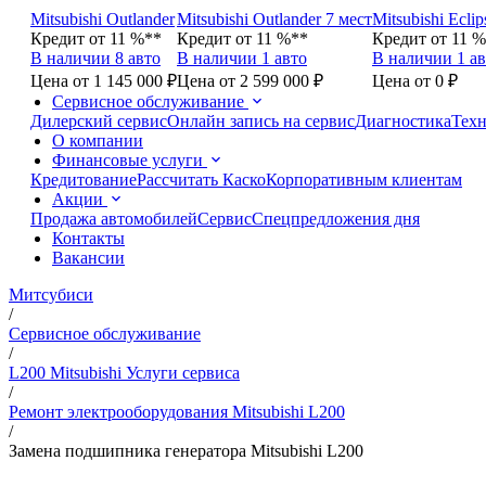
Mitsubishi Outlander
Mitsubishi Outlander 7 мест
Mitsubishi Eclip
Кредит от 11 %**
Кредит от 11 %**
Кредит от 11 
В наличии 8 авто
В наличии 1 авто
В наличии 1 ав
Цена от 1 145 000 ₽
Цена от 2 599 000 ₽
Цена от 0 ₽
Сервисное обслуживание
Дилерский сервис
Онлайн запись на сервис
Диагностика
Техн
О компании
Финансовые услуги
Кредитование
Рассчитать Каско
Корпоративным клиентам
Акции
Продажа автомобилей
Сервис
Спецпредложения дня
Контакты
Вакансии
Митсубиси
/
Сервисное обслуживание
/
L200 Mitsubishi Услуги сервиса
/
Ремонт электрооборудования Mitsubishi L200
/
Замена подшипника генератора Mitsubishi L200