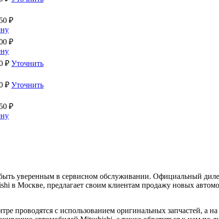
50
₽
ену
00
₽
ену
0
₽
Уточнить
0
₽
Уточнить
50
₽
ену
о быть уверенным в сервисном обслуживании. Официальный диле
shi в Москве, предлагает своим клиентам продажу новых автомо
ре проводятся с использованием оригинальных запчастей, а на 