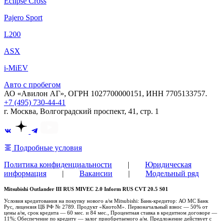
Eclipse Cross
Pajero Sport
L200
ASX
i-MiEV
Авто с пробегом
АО «Авилон АГ», ОГРН 1027700000151, ИНН 7705133757.
+7 (495) 730-44-41
г. Москва, Волгоградский проспект, 41, стр. 1
Подробные условия
Политика конфиденциальности
|
Юридическая
информация
|
Вакансии
|
Модельный ряд
Mitsubishi Outlander III RUS MIVEC 2.0 Inform RUS CVT 20.5 S01
Условия кредитования на покупку нового а/м Mitsubishi: Банк-кредитор: АО МС Банк
Рус, лицензия ЦБ РФ № 2789. Продукт «КиотоМ». Первоначальный взнос — 50% от
цены а/м, срок кредита — 60 мес. и 84 мес., Процентная ставка в кредитном договоре —
11%; Обеспечение по кредиту — залог приобретаемого а/м. Предложение действует с