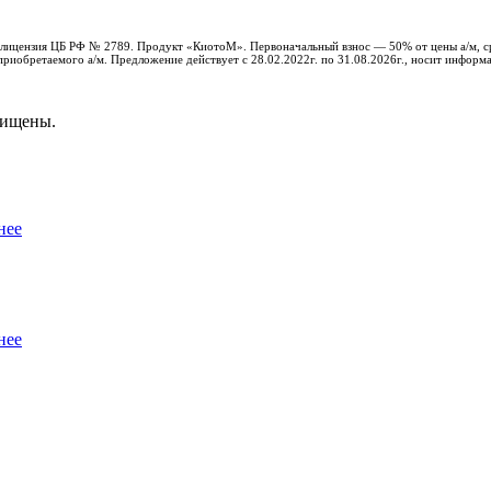
с, лицензия ЦБ РФ № 2789. Продукт «КиотоМ». Первоначальный взнос — 50% от цены а/м, с
риобретаемого а/м. Предложение действует с 28.02.2022г. по 31.08.2026г., носит информ
щищены.
нее
нее