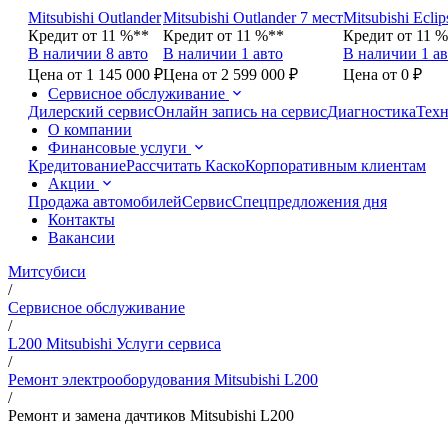
Mitsubishi Outlander
Mitsubishi Outlander 7 мест
Mitsubishi Eclip
Кредит от 11 %**
Кредит от 11 %**
Кредит от 11 
В наличии 8 авто
В наличии 1 авто
В наличии 1 ав
Цена от 1 145 000 ₽
Цена от 2 599 000 ₽
Цена от 0 ₽
Сервисное обслуживание
Дилерский сервис
Онлайн запись на сервис
Диагностика
Техн
О компании
Финансовые услуги
Кредитование
Рассчитать Каско
Корпоративным клиентам
Акции
Продажа автомобилей
Сервис
Спецпредложения дня
Контакты
Вакансии
Митсубиси
/
Сервисное обслуживание
/
L200 Mitsubishi Услуги сервиса
/
Ремонт электрооборудования Mitsubishi L200
/
Ремонт и замена дачтиков Mitsubishi L200