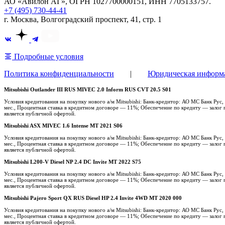
АО «Авилон АГ», ОГРН 1027700000151, ИНН 7705133757.
+7 (495) 730-44-41
г. Москва, Волгоградский проспект, 41, стр. 1
Подробные условия
Политика конфиденциальности
|
Юридическая информ
Mitsubishi Outlander III RUS MIVEC 2.0 Inform RUS CVT 20.5 S01
Условия кредитования на покупку нового а/м Mitsubishi: Банк-кредитор: АО МС Банк Ру
мес., Процентная ставка в кредитном договоре — 11%; Обеспечение по кредиту — залог п
является публичной офертой.
Mitsubishi ASX MIVEC 1.6 Intense MT 2021 S06
Условия кредитования на покупку нового а/м Mitsubishi: Банк-кредитор: АО МС Банк Ру
мес., Процентная ставка в кредитном договоре — 11%; Обеспечение по кредиту — залог п
является публичной офертой.
Mitsubishi L200-V Diesel NP 2.4 DC Invite MT 2022 S75
Условия кредитования на покупку нового а/м Mitsubishi: Банк-кредитор: АО МС Банк Ру
мес., Процентная ставка в кредитном договоре — 11%; Обеспечение по кредиту — залог п
является публичной офертой.
Mitsubishi Pajero Sport QX RUS Diesel HP 2.4 Invite 4WD MT 2020 000
Условия кредитования на покупку нового а/м Mitsubishi: Банк-кредитор: АО МС Банк Ру
мес., Процентная ставка в кредитном договоре — 11%; Обеспечение по кредиту — залог п
является публичной офертой.