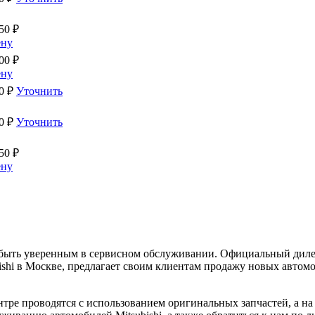
50
₽
ену
00
₽
ену
0
₽
Уточнить
0
₽
Уточнить
50
₽
ену
о быть уверенным в сервисном обслуживании. Официальный диле
shi в Москве, предлагает своим клиентам продажу новых автомо
ре проводятся с использованием оригинальных запчастей, а на 