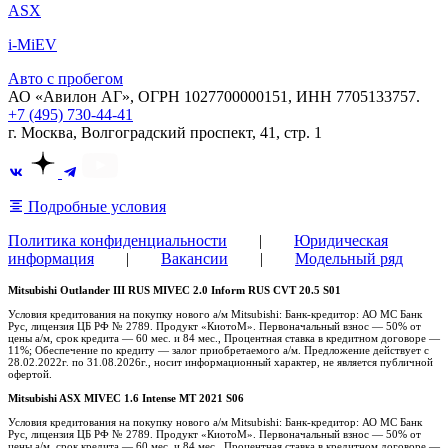
ASX
i-MiEV
Авто с пробегом
АО «Авилон АГ», ОГРН 1027700000151, ИНН 7705133757.
+7 (495) 730-44-41
г. Москва, Волгоградский проспект, 41, стр. 1
Подробные условия
Политика конфиденциальности
|
Юридическая
информация
|
Вакансии
|
Модельный ряд
Mitsubishi Outlander III RUS MIVEC 2.0 Inform RUS CVT 20.5 S01
Условия кредитования на покупку нового а/м Mitsubishi: Банк-кредитор: АО МС Банк
Рус, лицензия ЦБ РФ № 2789. Продукт «КиотоМ». Первоначальный взнос — 50% от
цены а/м, срок кредита — 60 мес. и 84 мес., Процентная ставка в кредитном договоре —
11%; Обеспечение по кредиту — залог приобретаемого а/м. Предложение действует с
28.02.2022г. по 31.08.2026г., носит информационный характер, не является публичной
офертой.
Mitsubishi ASX MIVEC 1.6 Intense MT 2021 S06
Условия кредитования на покупку нового а/м Mitsubishi: Банк-кредитор: АО МС Банк
Рус, лицензия ЦБ РФ № 2789. Продукт «КиотоМ». Первоначальный взнос — 50% от
цены а/м, срок кредита — 60 мес. и 84 мес., Процентная ставка в кредитном договоре —