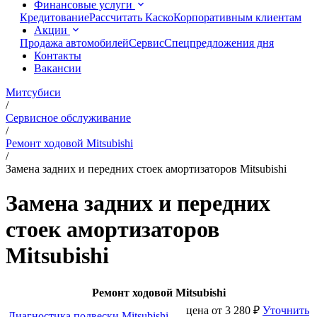
Финансовые услуги
Кредитование
Рассчитать Каско
Корпоративным клиентам
Акции
Продажа автомобилей
Сервис
Спецпредложения дня
Контакты
Вакансии
Митсубиси
/
Сервисное обслуживание
/
Ремонт ходовой Mitsubishi
/
Замена задних и передних стоек амортизаторов Mitsubishi
Замена задних и передних
стоек амортизаторов
Mitsubishi
Ремонт ходовой Mitsubishi
цена от
3 280
₽
Уточнить
Диагностика подвески Mitsubishi