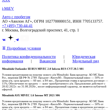
ASX
i-MiEV
Авто с пробегом
АО «Авилон АГ», ОГРН 1027700000151, ИНН 7705133757.
+7 (495) 730-44-41
г. Москва, Волгоградский проспект, 41, стр. 1
Подробные условия
Политика конфиденциальности
|
Юридическая
информация
|
Вакансии
|
Модельный ряд
Mitsubishi Outlander III RUS MIVEC 2.0 Inform RUS CVT 20.5 S01
Условия кредитования на покупку нового а/м Mitsubishi: Банк-кредитор: АО МС Банк
Рус, лицензия ЦБ РФ № 2789. Продукт «КиотоМ». Первоначальный взнос — 50% от
цены а/м, срок кредита — 60 мес. и 84 мес., Процентная ставка в кредитном договоре —
11%; Обеспечение по кредиту — залог приобретаемого а/м. Предложение действует с
28.02.2022г. по 31.08.2026г., носит информационный характер, не является публичной
офертой.
Mitsubishi ASX MIVEC 1.6 Intense MT 2021 S06
Условия кредитования на покупку нового а/м Mitsubishi: Банк-кредитор: АО МС Банк
Рус, лицензия ЦБ РФ № 2789. Продукт «КиотоМ». Первоначальный взнос — 50% от
цены а/м, срок кредита — 60 мес. и 84 мес., Процентная ставка в кредитном договоре —
11%; Обеспечение по кредиту — залог приобретаемого а/м. Предложение действует с