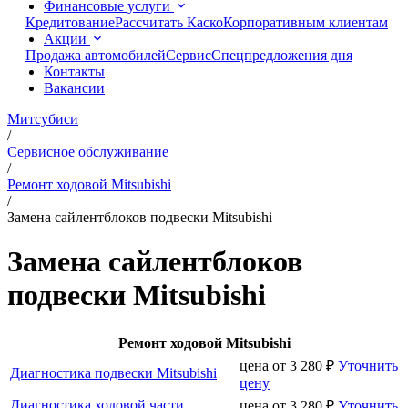
Финансовые услуги
Кредитование
Рассчитать Каско
Корпоративным клиентам
Акции
Продажа автомобилей
Сервис
Спецпредложения дня
Контакты
Вакансии
Митсубиси
/
Сервисное обслуживание
/
Ремонт ходовой Mitsubishi
/
Замена сайлентблоков подвески Mitsubishi
Замена сайлентблоков
подвески Mitsubishi
Ремонт ходовой Mitsubishi
цена от
3 280
₽
Уточнить
Диагностика подвески Mitsubishi
цену
Диагностика ходовой части
цена от
3 280
₽
Уточнить