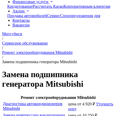
Финансовые услуги
Кредитование
Рассчитать Каско
Корпоративным клиентам
Акции
Продажа автомобилей
Сервис
Спецпредложения дня
Контакты
Вакансии
Митсубиси
/
Сервисное обслуживание
/
Ремонт электрооборудования Mitsubishi
/
Замена подшипника генератора Mitsubishi
Замена подшипника
генератора Mitsubishi
Ремонт электрооборудования Mitsubishi
Диагностика автокондиционеров
цена от
4 920
₽
Уточнить
Mitsubishi
цену
Замена компрессора кондиционера
цена от
10 250
₽