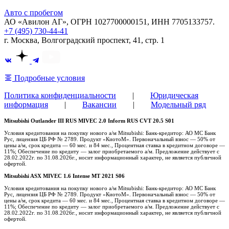
Авто с пробегом
АО «Авилон АГ», ОГРН 1027700000151, ИНН 7705133757.
+7 (495) 730-44-41
г. Москва, Волгоградский проспект, 41, стр. 1
Подробные условия
Политика конфиденциальности
|
Юридическая
информация
|
Вакансии
|
Модельный ряд
Mitsubishi Outlander III RUS MIVEC 2.0 Inform RUS CVT 20.5 S01
Условия кредитования на покупку нового а/м Mitsubishi: Банк-кредитор: АО МС Банк
Рус, лицензия ЦБ РФ № 2789. Продукт «КиотоМ». Первоначальный взнос — 50% от
цены а/м, срок кредита — 60 мес. и 84 мес., Процентная ставка в кредитном договоре —
11%; Обеспечение по кредиту — залог приобретаемого а/м. Предложение действует с
28.02.2022г. по 31.08.2026г., носит информационный характер, не является публичной
офертой.
Mitsubishi ASX MIVEC 1.6 Intense MT 2021 S06
Условия кредитования на покупку нового а/м Mitsubishi: Банк-кредитор: АО МС Банк
Рус, лицензия ЦБ РФ № 2789. Продукт «КиотоМ». Первоначальный взнос — 50% от
цены а/м, срок кредита — 60 мес. и 84 мес., Процентная ставка в кредитном договоре —
11%; Обеспечение по кредиту — залог приобретаемого а/м. Предложение действует с
28.02.2022г. по 31.08.2026г., носит информационный характер, не является публичной
офертой.