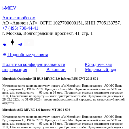
i-MiEV
Авто с пробегом
АО «Авилон АГ», ОГРН 1027700000151, ИНН 7705133757.
+7 (495) 730-44-41
г. Москва, Волгоградский проспект, 41, стр. 1
Подробные условия
Политика конфиденциальности
|
Юридическая
информация
|
Вакансии
|
Модельный ряд
Mitsubishi Outlander III RUS MIVEC 2.0 Inform RUS CVT 20.5 S01
Условия кредитования на покупку нового а/м Mitsubishi: Банк-кредитор: АО МС Банк
Рус, лицензия ЦБ РФ № 2789. Продукт «КиотоМ». Первоначальный взнос — 50% от
цены а/м, срок кредита — 60 мес. и 84 мес., Процентная ставка в кредитном договоре —
11%; Обеспечение по кредиту — залог приобретаемого а/м. Предложение действует с
28.02.2022г. по 31.08.2026г., носит информационный характер, не является публичной
офертой.
Mitsubishi ASX MIVEC 1.6 Intense MT 2021 S06
Условия кредитования на покупку нового а/м Mitsubishi: Банк-кредитор: АО МС Банк
Рус, лицензия ЦБ РФ № 2789. Продукт «КиотоМ». Первоначальный взнос — 50% от
цены а/м, срок кредита — 60 мес. и 84 мес., Процентная ставка в кредитном договоре —
11%; Обеспечение по кредиту — залог приобретаемого а/м. Предложение действует с