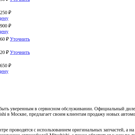
 250
₽
цену
 900
₽
цену
560
₽
Уточнить
920
₽
Уточнить
 650
₽
цену
о быть уверенным в сервисном обслуживании. Официальный диле
shi в Москве, предлагает своим клиентам продажу новых автомо
ре проводятся с использованием оригинальных запчастей, а на 