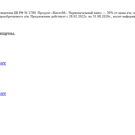
с, лицензия ЦБ РФ № 2789. Продукт «КиотоМ». Первоначальный взнос — 50% от цены а/м, с
риобретаемого а/м. Предложение действует с 28.02.2022г. по 31.08.2026г., носит информ
щищены.
нее
нее