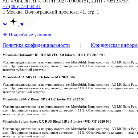
АО «Авилон АГ», ОГРН 1027700000151, ИНН 7705133757.
+7 (495) 730-44-41
г. Москва, Волгоградский проспект, 41, стр. 1
Подробные условия
Политика конфиденциальности
|
Юридическая информ
Mitsubishi Outlander III RUS MIVEC 2.0 Inform RUS CVT 20.5 S01
Условия кредитования на покупку нового а/м Mitsubishi: Банк-кредитор: АО МС Банк Ру
мес., Процентная ставка в кредитном договоре — 11%; Обеспечение по кредиту — залог п
является публичной офертой.
Mitsubishi ASX MIVEC 1.6 Intense MT 2021 S06
Условия кредитования на покупку нового а/м Mitsubishi: Банк-кредитор: АО МС Банк Ру
мес., Процентная ставка в кредитном договоре — 11%; Обеспечение по кредиту — залог п
является публичной офертой.
Mitsubishi L200-V Diesel NP 2.4 DC Invite MT 2022 S75
Условия кредитования на покупку нового а/м Mitsubishi: Банк-кредитор: АО МС Банк Ру
мес., Процентная ставка в кредитном договоре — 11%; Обеспечение по кредиту — залог п
является публичной офертой.
Mitsubishi Pajero Sport QX RUS Diesel HP 2.4 Invite 4WD MT 2020 000
Условия кредитования на покупку нового а/м Mitsubishi: Банк-кредитор: АО МС Банк Ру
мес., Процентная ставка в кредитном договоре — 11%; Обеспечение по кредиту — залог п
является публичной офертой.