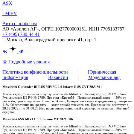
ASX
i-MiEV
Авто с пробегом
АО «Авилон АГ», ОГРН 1027700000151, ИНН 7705133757.
+7 (495) 730-44-41
г. Москва, Волгоградский проспект, 41, стр. 1
Подробные условия
Политика конфиденциальности
|
Юридическая
информация
|
Вакансии
|
Модельный ряд
Mitsubishi Outlander III RUS MIVEC 2.0 Inform RUS CVT 20.5 S01
Условия кредитования на покупку нового а/м Mitsubishi: Банк-кредитор: АО МС Банк
Рус, лицензия ЦБ РФ № 2789. Продукт «КиотоМ». Первоначальный взнос — 50% от
цены а/м, срок кредита — 60 мес. и 84 мес., Процентная ставка в кредитном договоре —
11%; Обеспечение по кредиту — залог приобретаемого а/м. Предложение действует с
28.02.2022г. по 31.08.2026г., носит информационный характер, не является публичной
офертой.
Mitsubishi ASX MIVEC 1.6 Intense MT 2021 S06
Условия кредитования на покупку нового а/м Mitsubishi: Банк-кредитор: АО МС Банк
Рус, лицензия ЦБ РФ № 2789. Продукт «КиотоМ». Первоначальный взнос — 50% от
цены а/м, срок кредита — 60 мес. и 84 мес., Процентная ставка в кредитном договоре —