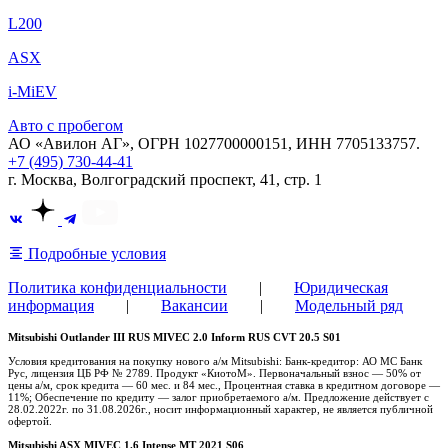
L200
ASX
i-MiEV
Авто с пробегом
АО «Авилон АГ», ОГРН 1027700000151, ИНН 7705133757.
+7 (495) 730-44-41
г. Москва, Волгоградский проспект, 41, стр. 1
Подробные условия
Политика конфиденциальности
|
Юридическая
информация
|
Вакансии
|
Модельный ряд
Mitsubishi Outlander III RUS MIVEC 2.0 Inform RUS CVT 20.5 S01
Условия кредитования на покупку нового а/м Mitsubishi: Банк-кредитор: АО МС Банк
Рус, лицензия ЦБ РФ № 2789. Продукт «КиотоМ». Первоначальный взнос — 50% от
цены а/м, срок кредита — 60 мес. и 84 мес., Процентная ставка в кредитном договоре —
11%; Обеспечение по кредиту — залог приобретаемого а/м. Предложение действует с
28.02.2022г. по 31.08.2026г., носит информационный характер, не является публичной
офертой.
Mitsubishi ASX MIVEC 1.6 Intense MT 2021 S06