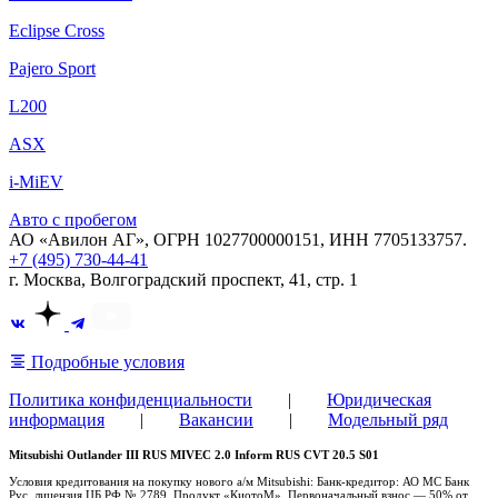
Eclipse Cross
Pajero Sport
L200
ASX
i-MiEV
Авто с пробегом
АО «Авилон АГ», ОГРН 1027700000151, ИНН 7705133757.
+7 (495) 730-44-41
г. Москва, Волгоградский проспект, 41, стр. 1
Подробные условия
Политика конфиденциальности
|
Юридическая
информация
|
Вакансии
|
Модельный ряд
Mitsubishi Outlander III RUS MIVEC 2.0 Inform RUS CVT 20.5 S01
Условия кредитования на покупку нового а/м Mitsubishi: Банк-кредитор: АО МС Банк
Рус, лицензия ЦБ РФ № 2789. Продукт «КиотоМ». Первоначальный взнос — 50% от