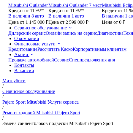
Mitsubishi Outlander
Mitsubishi Outlander 7 мест
Mitsubishi Eclip
Кредит от 11 %**
Кредит от 11 %**
Кредит от 11 
В наличии 8 авто
В наличии 1 авто
В наличии 1 ав
Цена от 1 145 000 ₽
Цена от 2 599 000 ₽
Цена от 0 ₽
Сервисное обслуживание
Дилерский сервис
Онлайн запись на сервис
Диагностика
Техн
О компании
Финансовые услуги
Кредитование
Рассчитать Каско
Корпоративным клиентам
Акции
Продажа автомобилей
Сервис
Спецпредложения дня
Контакты
Вакансии
Митсубиси
/
Сервисное обслуживание
/
Pajero Sport Mitsubishi Услуги сервиса
/
Ремонт ходовой Mitsubishi Pajero Sport
/
Замена сайлентблоков подвески Mitsubishi Pajero Sport