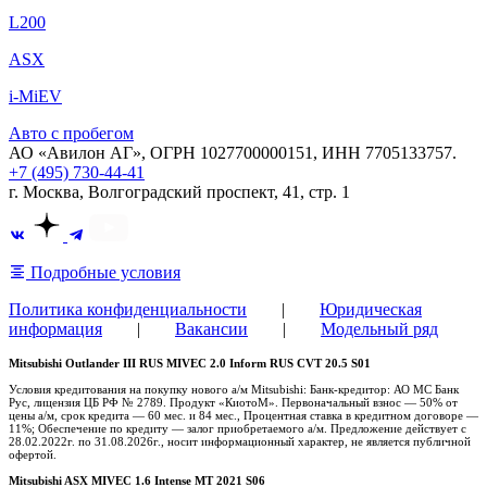
L200
ASX
i-MiEV
Авто с пробегом
АО «Авилон АГ», ОГРН 1027700000151, ИНН 7705133757.
+7 (495) 730-44-41
г. Москва, Волгоградский проспект, 41, стр. 1
Подробные условия
Политика конфиденциальности
|
Юридическая
информация
|
Вакансии
|
Модельный ряд
Mitsubishi Outlander III RUS MIVEC 2.0 Inform RUS CVT 20.5 S01
Условия кредитования на покупку нового а/м Mitsubishi: Банк-кредитор: АО МС Банк
Рус, лицензия ЦБ РФ № 2789. Продукт «КиотоМ». Первоначальный взнос — 50% от
цены а/м, срок кредита — 60 мес. и 84 мес., Процентная ставка в кредитном договоре —
11%; Обеспечение по кредиту — залог приобретаемого а/м. Предложение действует с
28.02.2022г. по 31.08.2026г., носит информационный характер, не является публичной
офертой.
Mitsubishi ASX MIVEC 1.6 Intense MT 2021 S06