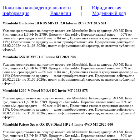
Политика конфиденциальности
|
Юридическая
информация
|
Вакансии
|
Модельный ряд
Mitsubishi Outlander III RUS MIVEC 2.0 Inform RUS CVT 20.5 S01
Условия кредитования на покупку нового а/м Mitsubishi: Банк-кредитор: АО МС Банк
Рус, лицензия ЦБ РФ № 2789. Продукт «КиотоМ». Первоначальный взнос — 50% от
цены а/м, срок кредита — 60 мес. и 84 мес., Процентная ставка в кредитном договоре —
11%; Обеспечение по кредиту — залог приобретаемого а/м. Предложение действует с
28.02.2022г. по 31.08.2026г., носит информационный характер, не является публичной
офертой.
Mitsubishi ASX MIVEC 1.6 Intense MT 2021 S06
Условия кредитования на покупку нового а/м Mitsubishi: Банк-кредитор: АО МС Банк
Рус, лицензия ЦБ РФ № 2789. Продукт «КиотоМ». Первоначальный взнос — 50% от
цены а/м, срок кредита — 60 мес. и 84 мес., Процентная ставка в кредитном договоре —
11%; Обеспечение по кредиту — залог приобретаемого а/м. Предложение действует с
28.02.2022г. по 31.08.2026г., носит информационный характер, не является публичной
офертой.
Mitsubishi L200-V Diesel NP 2.4 DC Invite MT 2022 S75
Условия кредитования на покупку нового а/м Mitsubishi: Банк-кредитор: АО МС Банк
Рус, лицензия ЦБ РФ № 2789. Продукт «КиотоМ». Первоначальный взнос — 50% от
цены а/м, срок кредита — 60 мес. и 84 мес., Процентная ставка в кредитном договоре —
11%; Обеспечение по кредиту — залог приобретаемого а/м. Предложение действует с
28.02.2022г. по 31.08.2026г., носит информационный характер, не является публичной
офертой.
Mitsubishi Pajero Sport QX RUS Diesel HP 2.4 Invite 4WD MT 2020 000
Условия кредитования на покупку нового а/м Mitsubishi: Банк-кредитор: АО МС Банк
Рус, лицензия ЦБ РФ № 2789. Продукт «КиотоМ». Первоначальный взнос — 50% от
цены а/м, срок кредита — 60 мес. и 84 мес., Процентная ставка в кредитном договоре —