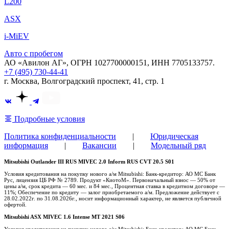
L200
ASX
i-MiEV
Авто с пробегом
АО «Авилон АГ», ОГРН 1027700000151, ИНН 7705133757.
+7 (495) 730-44-41
г. Москва, Волгоградский проспект, 41, стр. 1
Подробные условия
Политика конфиденциальности
|
Юридическая
информация
|
Вакансии
|
Модельный ряд
Mitsubishi Outlander III RUS MIVEC 2.0 Inform RUS CVT 20.5 S01
Условия кредитования на покупку нового а/м Mitsubishi: Банк-кредитор: АО МС Банк
Рус, лицензия ЦБ РФ № 2789. Продукт «КиотоМ». Первоначальный взнос — 50% от
цены а/м, срок кредита — 60 мес. и 84 мес., Процентная ставка в кредитном договоре —
11%; Обеспечение по кредиту — залог приобретаемого а/м. Предложение действует с
28.02.2022г. по 31.08.2026г., носит информационный характер, не является публичной
офертой.
Mitsubishi ASX MIVEC 1.6 Intense MT 2021 S06
Условия кредитования на покупку нового а/м Mitsubishi: Банк-кредитор: АО МС Банк