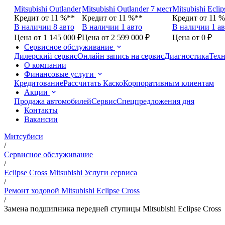
Mitsubishi Outlander
Mitsubishi Outlander 7 мест
Mitsubishi Eclip
Кредит от 11 %**
Кредит от 11 %**
Кредит от 11 
В наличии 8 авто
В наличии 1 авто
В наличии 1 ав
Цена от 1 145 000 ₽
Цена от 2 599 000 ₽
Цена от 0 ₽
Сервисное обслуживание
Дилерский сервис
Онлайн запись на сервис
Диагностика
Техн
О компании
Финансовые услуги
Кредитование
Рассчитать Каско
Корпоративным клиентам
Акции
Продажа автомобилей
Сервис
Спецпредложения дня
Контакты
Вакансии
Митсубиси
/
Сервисное обслуживание
/
Eclipse Cross Mitsubishi Услуги сервиса
/
Ремонт ходовой Mitsubishi Eclipse Cross
/
Замена подшипника передней ступицы Mitsubishi Eclipse Cross