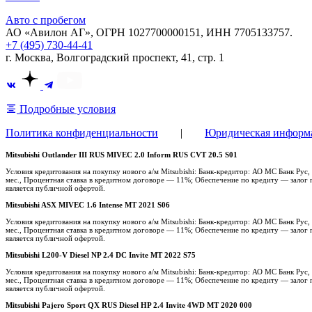
Авто с пробегом
АО «Авилон АГ», ОГРН 1027700000151, ИНН 7705133757.
+7 (495) 730-44-41
г. Москва, Волгоградский проспект, 41, стр. 1
Подробные условия
Политика конфиденциальности
|
Юридическая информ
Mitsubishi Outlander III RUS MIVEC 2.0 Inform RUS CVT 20.5 S01
Условия кредитования на покупку нового а/м Mitsubishi: Банк-кредитор: АО МС Банк Ру
мес., Процентная ставка в кредитном договоре — 11%; Обеспечение по кредиту — залог п
является публичной офертой.
Mitsubishi ASX MIVEC 1.6 Intense MT 2021 S06
Условия кредитования на покупку нового а/м Mitsubishi: Банк-кредитор: АО МС Банк Ру
мес., Процентная ставка в кредитном договоре — 11%; Обеспечение по кредиту — залог п
является публичной офертой.
Mitsubishi L200-V Diesel NP 2.4 DC Invite MT 2022 S75
Условия кредитования на покупку нового а/м Mitsubishi: Банк-кредитор: АО МС Банк Ру
мес., Процентная ставка в кредитном договоре — 11%; Обеспечение по кредиту — залог п
является публичной офертой.
Mitsubishi Pajero Sport QX RUS Diesel HP 2.4 Invite 4WD MT 2020 000