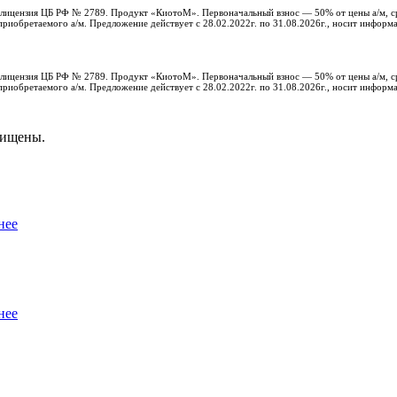
с, лицензия ЦБ РФ № 2789. Продукт «КиотоМ». Первоначальный взнос — 50% от цены а/м, с
риобретаемого а/м. Предложение действует с 28.02.2022г. по 31.08.2026г., носит информ
с, лицензия ЦБ РФ № 2789. Продукт «КиотоМ». Первоначальный взнос — 50% от цены а/м, с
риобретаемого а/м. Предложение действует с 28.02.2022г. по 31.08.2026г., носит информ
щищены.
нее
нее