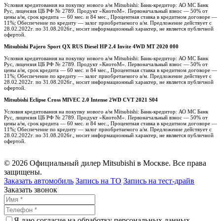
Условия кредитования на покупку нового а/м Mitsubishi: Банк-кредитор: АО МС Банк
Рус, лицензия ЦБ РФ № 2789. Продукт «КиотоМ». Первоначальный взнос — 50% от
цены а/м, срок кредита — 60 мес. и 84 мес., Процентная ставка в кредитном договоре —
11%; Обеспечение по кредиту — залог приобретаемого а/м. Предложение действует с
28.02.2022г. по 31.08.2026г., носит информационный характер, не является публичной
офертой.
Mitsubishi Pajero Sport QX RUS Diesel HP 2.4 Invite 4WD MT 2020 000
Условия кредитования на покупку нового а/м Mitsubishi: Банк-кредитор: АО МС Банк
Рус, лицензия ЦБ РФ № 2789. Продукт «КиотоМ». Первоначальный взнос — 50% от
цены а/м, срок кредита — 60 мес. и 84 мес., Процентная ставка в кредитном договоре —
11%; Обеспечение по кредиту — залог приобретаемого а/м. Предложение действует с
28.02.2022г. по 31.08.2026г., носит информационный характер, не является публичной
офертой.
Mitsubishi Eclipse Cross MIVEC 2.0 Intense 2WD CVT 2021 S04
Условия кредитования на покупку нового а/м Mitsubishi: Банк-кредитор: АО МС Банк
Рус, лицензия ЦБ РФ № 2789. Продукт «КиотоМ». Первоначальный взнос — 50% от
цены а/м, срок кредита — 60 мес. и 84 мес., Процентная ставка в кредитном договоре —
11%; Обеспечение по кредиту — залог приобретаемого а/м. Предложение действует с
28.02.2022г. по 31.08.2026г., носит информационный характер, не является публичной
офертой.
© 2026 Официальный дилер Mitsubishi в Москве. Все права
защищены.
Заказать автомобиль
Запись на ТО
Запись на тест-драйв
Заказать звонок
Я даю согласие на обработку персональных данных.