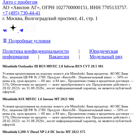
Авто с пробегом
АО «Авилон АГ», ОГРН 1027700000151, ИНН 7705133757.
+7 (495) 730-44-41
г. Москва, Волгоградский проспект, 41, стр. 1
Подробные условия
Политика конфиденциальности
|
Юридическая
информация
|
Вакансии
|
Модельный ряд
Mitsubishi Outlander III RUS MIVEC 2.0 Inform RUS CVT 20.5 S01
Условия кредитования на покупку нового а/м Mitsubishi: Банк-кредитор: АО МС Банк
Рус, лицензия ЦБ РФ № 2789. Продукт «КиотоМ». Первоначальный взнос — 50% от
цены а/м, срок кредита — 60 мес. и 84 мес., Процентная ставка в кредитном договоре —
11%; Обеспечение по кредиту — залог приобретаемого а/м. Предложение действует с
28.02.2022г. по 31.08.2026г., носит информационный характер, не является публичной
офертой.
Mitsubishi ASX MIVEC 1.6 Intense MT 2021 S06
Условия кредитования на покупку нового а/м Mitsubishi: Банк-кредитор: АО МС Банк
Рус, лицензия ЦБ РФ № 2789. Продукт «КиотоМ». Первоначальный взнос — 50% от
цены а/м, срок кредита — 60 мес. и 84 мес., Процентная ставка в кредитном договоре —
11%; Обеспечение по кредиту — залог приобретаемого а/м. Предложение действует с
28.02.2022г. по 31.08.2026г., носит информационный характер, не является публичной
офертой.
Mitsubishi L200-V Diesel NP 2.4 DC Invite MT 2022 S75