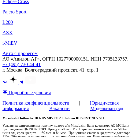
Eclipse Cross
Pajero Sport
L200
ASX
i-MiEV
Авто с пробегом
АО «Авилон АГ», ОГРН 1027700000151, ИНН 7705133757.
+7 (495) 730-44-41
г. Москва, Волгоградский проспект, 41, стр. 1
Подробные условия
Политика конфиденциальности
|
Юридическая
информация
|
Вакансии
|
Модельный ряд
Mitsubishi Outlander III RUS MIVEC 2.0 Inform RUS CVT 20.5 S01
Условия кредитования на покупку нового а/м Mitsubishi: Банк-кредитор: АО МС Банк
Рус, лицензия ЦБ РФ № 2789. Продукт «КиотоМ». Первоначальный взнос — 50% от
цены а/м, срок кредита — 60 мес. и 84 мес., Процентная ставка в кредитном договоре —
11%; Обеспечение по кредиту — залог приобретаемого а/м. Предложение действует с