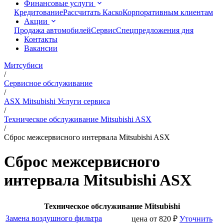
Финансовые услуги
Кредитование
Рассчитать Каско
Корпоративным клиентам
Акции
Продажа автомобилей
Сервис
Спецпредложения дня
Контакты
Вакансии
Митсубиси
/
Сервисное обслуживание
/
ASX Mitsubishi Услуги сервиса
/
Техническое обслуживание Mitsubishi ASX
/
Сброс межсервисного интервала Mitsubishi ASX
Сброс межсервисного
интервала Mitsubishi ASX
Техническое обслуживание Mitsubishi
Замена воздушного фильтра
цена от
820
₽
Уточнить