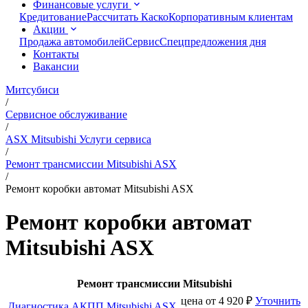
Финансовые услуги
Кредитование
Рассчитать Каско
Корпоративным клиентам
Акции
Продажа автомобилей
Сервис
Спецпредложения дня
Контакты
Вакансии
Митсубиси
/
Сервисное обслуживание
/
ASX Mitsubishi Услуги сервиса
/
Ремонт трансмиссии Mitsubishi ASX
/
Ремонт коробки автомат Mitsubishi ASX
Ремонт коробки автомат
Mitsubishi ASX
Ремонт трансмиссии Mitsubishi
цена от
4 920
₽
Уточнить
Диагностика АКПП Mitsubishi ASX