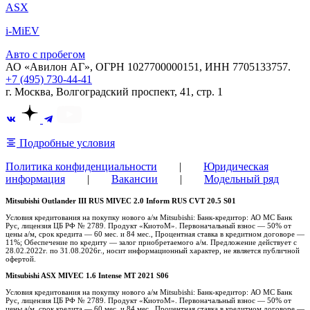
ASX
i-MiEV
Авто с пробегом
АО «Авилон АГ», ОГРН 1027700000151, ИНН 7705133757.
+7 (495) 730-44-41
г. Москва, Волгоградский проспект, 41, стр. 1
Подробные условия
Политика конфиденциальности
|
Юридическая
информация
|
Вакансии
|
Модельный ряд
Mitsubishi Outlander III RUS MIVEC 2.0 Inform RUS CVT 20.5 S01
Условия кредитования на покупку нового а/м Mitsubishi: Банк-кредитор: АО МС Банк
Рус, лицензия ЦБ РФ № 2789. Продукт «КиотоМ». Первоначальный взнос — 50% от
цены а/м, срок кредита — 60 мес. и 84 мес., Процентная ставка в кредитном договоре —
11%; Обеспечение по кредиту — залог приобретаемого а/м. Предложение действует с
28.02.2022г. по 31.08.2026г., носит информационный характер, не является публичной
офертой.
Mitsubishi ASX MIVEC 1.6 Intense MT 2021 S06
Условия кредитования на покупку нового а/м Mitsubishi: Банк-кредитор: АО МС Банк
Рус, лицензия ЦБ РФ № 2789. Продукт «КиотоМ». Первоначальный взнос — 50% от
цены а/м, срок кредита — 60 мес. и 84 мес., Процентная ставка в кредитном договоре —