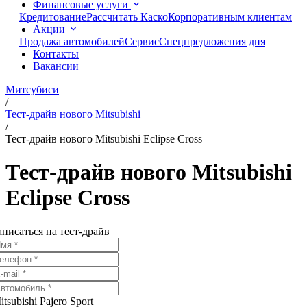
Финансовые услуги
Кредитование
Рассчитать Каско
Корпоративным клиентам
Акции
Продажа автомобилей
Сервис
Спецпредложения дня
Контакты
Вакансии
Митсубиси
/
Тест-драйв нового Mitsubishi
/
Тест-драйв нового Mitsubishi Eclipse Cross
Тест-драйв нового Mitsubishi
Eclipse Cross
аписаться на тест-драйв
itsubishi Pajero Sport