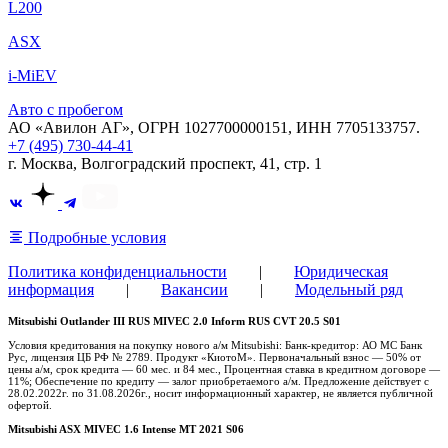
L200
ASX
i-MiEV
Авто с пробегом
АО «Авилон АГ», ОГРН 1027700000151, ИНН 7705133757.
+7 (495) 730-44-41
г. Москва, Волгоградский проспект, 41, стр. 1
Подробные условия
Политика конфиденциальности
|
Юридическая
информация
|
Вакансии
|
Модельный ряд
Mitsubishi Outlander III RUS MIVEC 2.0 Inform RUS CVT 20.5 S01
Условия кредитования на покупку нового а/м Mitsubishi: Банк-кредитор: АО МС Банк
Рус, лицензия ЦБ РФ № 2789. Продукт «КиотоМ». Первоначальный взнос — 50% от
цены а/м, срок кредита — 60 мес. и 84 мес., Процентная ставка в кредитном договоре —
11%; Обеспечение по кредиту — залог приобретаемого а/м. Предложение действует с
28.02.2022г. по 31.08.2026г., носит информационный характер, не является публичной
офертой.
Mitsubishi ASX MIVEC 1.6 Intense MT 2021 S06