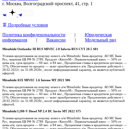
г. Москва, Волгоградский проспект, 41, стр. 1
Подробные условия
Политика конфиденциальности
|
Юридическая
информация
|
Вакансии
|
Модельный ряд
Mitsubishi Outlander III RUS MIVEC 2.0 Inform RUS CVT 20.5 S01
Условия кредитования на покупку нового а/м Mitsubishi: Банк-кредитор: АО МС Банк
Рус, лицензия ЦБ РФ № 2789. Продукт «КиотоМ». Первоначальный взнос — 50% от
цены а/м, срок кредита — 60 мес. и 84 мес., Процентная ставка в кредитном договоре —
11%; Обеспечение по кредиту — залог приобретаемого а/м. Предложение действует с
28.02.2022г. по 31.08.2026г., носит информационный характер, не является публичной
офертой.
Mitsubishi ASX MIVEC 1.6 Intense MT 2021 S06
Условия кредитования на покупку нового а/м Mitsubishi: Банк-кредитор: АО МС Банк
Рус, лицензия ЦБ РФ № 2789. Продукт «КиотоМ». Первоначальный взнос — 50% от
цены а/м, срок кредита — 60 мес. и 84 мес., Процентная ставка в кредитном договоре —
11%; Обеспечение по кредиту — залог приобретаемого а/м. Предложение действует с
28.02.2022г. по 31.08.2026г., носит информационный характер, не является публичной
офертой.
Mitsubishi L200-V Diesel NP 2.4 DC Invite MT 2022 S75
Условия кредитования на покупку нового а/м Mitsubishi: Банк-кредитор: АО МС Банк
Рус, лицензия ЦБ РФ № 2789. Продукт «КиотоМ». Первоначальный взнос — 50% от
цены а/м, срок кредита — 60 мес. и 84 мес., Процентная ставка в кредитном договоре —
11%; Обеспечение по кредиту — залог приобретаемого а/м. Предложение действует с