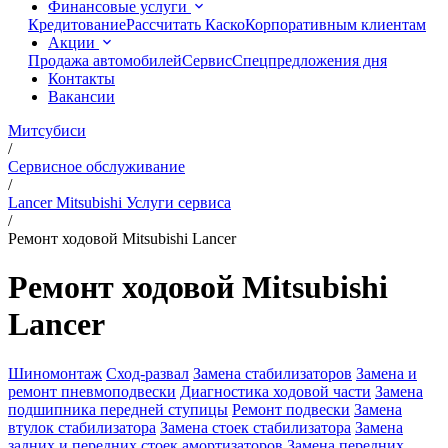
Финансовые услуги
Кредитование
Рассчитать Каско
Корпоративным клиентам
Акции
Продажа автомобилей
Сервис
Спецпредложения дня
Контакты
Вакансии
Митсубиси
/
Сервисное обслуживание
/
Lancer Mitsubishi Услуги сервиса
/
Ремонт ходовой Mitsubishi Lancer
Ремонт ходовой Mitsubishi
Lancer
Шиномонтаж
Сход-развал
Замена стабилизаторов
Замена и
ремонт пневмоподвески
Диагностика ходовой части
Замена
подшипника передней ступицы
Ремонт подвески
Замена
втулок стабилизатора
Замена стоек стабилизатора
Замена
задних и передних стоек амортизаторов
Замена передних