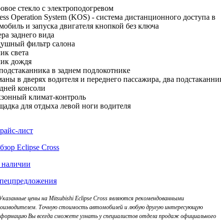
овое стекло с электроподогревом
ess Operation System (KOS) - cистема дистанционного доступа в
мобиль и запуска двигателя кнопкой без ключа
ра заднего вида
ушный фильтр салона
ик света
ик дождя
подстаканника в заднем подлокотнике
аны в дверях водителя и переднего пассажира, два подстаканни
дней консоли
зонный климат-контроль
адка для отдыха левой ноги водителя
райс-лист
бзор Eclipse Cross
 наличии
пецпредложения
Указанные цены на Mitsubishi Eclipse Cross являются рекомендованными
оизводителем. Точную стоимость автомобилей и любую другую интересующую
формацию Вы всегда сможете узнать у специалистов отдела продаж официального