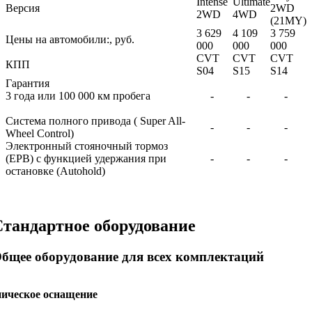
Intense
Ultimate
Версия
2WD
2WD
4WD
(21MY)
3 629
4 109
3 759
Цены на автомобили:, руб.
000
000
000
CVT
CVT
CVT
КПП
S04
S15
S14
Гарантия
3 года или 100 000 км пробега
-
-
-
Система полного привода ( Super All-
-
-
-
Wheel Control)
Электронный стояночный тормоз
(EPB) с функцией удержания при
-
-
-
остановке (Autohold)
Стандартное оборудование
бщее оборудование для всех комплектаций
ническое оснащение