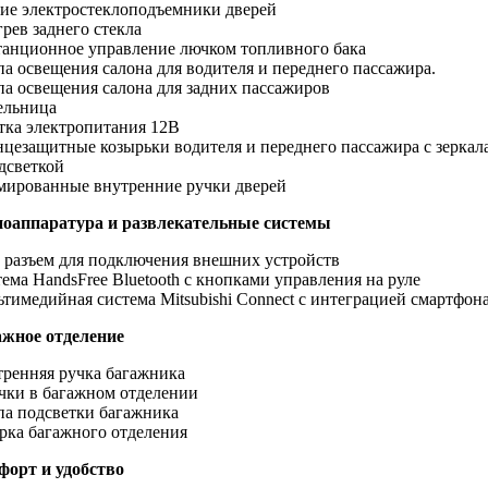
ие электростеклоподъемники дверей
рев заднего стекла
анционное управление лючком топливного бака
а освещения салона для водителя и переднего пассажира.
а освещения салона для задних пассажиров
ельница
тка электропитания 12B
цезащитные козырьки водителя и переднего пассажира с зеркал
дсветкой
ированные внутренние ручки дверей
иоаппаратура и развлекательные системы
разъем для подключения внешних устройств
ема HandsFree Bluetooth с кнопками управления на руле
тимедийная система Mitsubishi Connect c интеграцией смартфон
ажное отделение
ренняя ручка багажника
ки в багажном отделении
а подсветки багажника
ка багажного отделения
форт и удобство