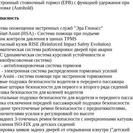
тронный стояночный тормоз (EPB) с функцией удержания при
новке (Autohold)
пасность
ема оповещения экстренных служб "Эра Глонасс"
 Start Assist (HSA) - Система помощи при подъеме
ик контроля давления в шинах TPMS
пасный кузов RISE (Reinforced Impact Safety Evolution)
матическая система разблокировки дверей при аварии
 (динамическая система курсовой устойчивости и
ивобуксовочная система)
- антиблокировочная система тормозов
- электронная система распределения тормозных усилий
e Assist - система помощи при экстренном торможении
вые подушки безопасности водителя и переднего пассажира
вые шторки безопасности для первого и второго ряда сидений
шка безопасности для коленей водителя
тальные подушки безопасности для водителя и переднего пасс
ка отключения передней пассажирской подушки безопасности
дние трехточечные ремни безопасности с преднатяжителями,
ничителями усилия и регулировкой по высоте
задних 3-точечных ремня безопасности с инерционными катушк
ления ISO-FIX для детских сидений
ировка замков задних дверей от открывания изнутри ("детский