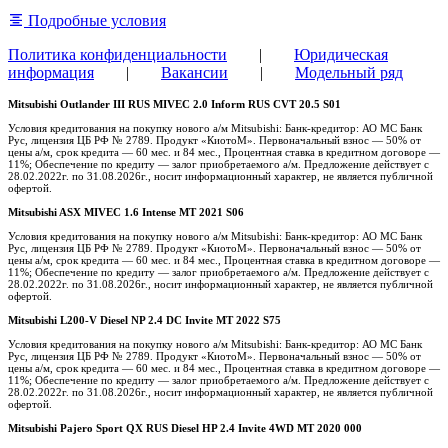
Подробные условия
Политика конфиденциальности
|
Юридическая
информация
|
Вакансии
|
Модельный ряд
Mitsubishi Outlander III RUS MIVEC 2.0 Inform RUS CVT 20.5 S01
Условия кредитования на покупку нового а/м Mitsubishi: Банк-кредитор: АО МС Банк
Рус, лицензия ЦБ РФ № 2789. Продукт «КиотоМ». Первоначальный взнос — 50% от
цены а/м, срок кредита — 60 мес. и 84 мес., Процентная ставка в кредитном договоре —
11%; Обеспечение по кредиту — залог приобретаемого а/м. Предложение действует с
28.02.2022г. по 31.08.2026г., носит информационный характер, не является публичной
офертой.
Mitsubishi ASX MIVEC 1.6 Intense MT 2021 S06
Условия кредитования на покупку нового а/м Mitsubishi: Банк-кредитор: АО МС Банк
Рус, лицензия ЦБ РФ № 2789. Продукт «КиотоМ». Первоначальный взнос — 50% от
цены а/м, срок кредита — 60 мес. и 84 мес., Процентная ставка в кредитном договоре —
11%; Обеспечение по кредиту — залог приобретаемого а/м. Предложение действует с
28.02.2022г. по 31.08.2026г., носит информационный характер, не является публичной
офертой.
Mitsubishi L200-V Diesel NP 2.4 DC Invite MT 2022 S75
Условия кредитования на покупку нового а/м Mitsubishi: Банк-кредитор: АО МС Банк
Рус, лицензия ЦБ РФ № 2789. Продукт «КиотоМ». Первоначальный взнос — 50% от
цены а/м, срок кредита — 60 мес. и 84 мес., Процентная ставка в кредитном договоре —
11%; Обеспечение по кредиту — залог приобретаемого а/м. Предложение действует с
28.02.2022г. по 31.08.2026г., носит информационный характер, не является публичной
офертой.
Mitsubishi Pajero Sport QX RUS Diesel HP 2.4 Invite 4WD MT 2020 000