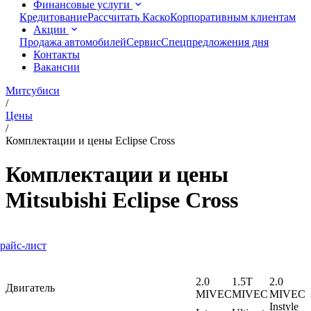
Финансовые услуги
Кредитование
Рассчитать Каско
Корпоративным клиентам
Акции
Продажа автомобилей
Сервис
Спецпредложения дня
Контакты
Вакансии
Митсубиси
/
Цены
/
Комплектации и цены Eclipse Cross
Комплектации и цены
Mitsubishi Eclipse Cross
райс-лист
2.0
1.5T
2.0
Двигатель
MIVEC
MIVEC
MIVEC
Instyle