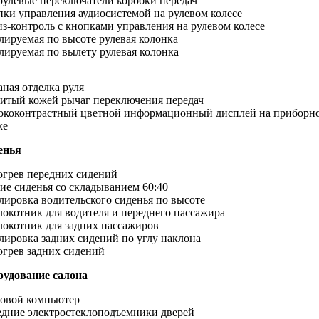
улевые переключатели коробки передач
ки управления аудиосистемой на рулевом колесе
з-контроль с кнопками управления на рулевом колесе
лируемая по высоте рулевая колонка
лируемая по вылету рулевая колонка
ная отделка руля
тый кожей рычаг переключения передач
ококонтрастный цветной информационный дисплей на приборн
ке
енья
грев передних сидений
ие сиденья со складыванием 60:40
лировка водительского сиденья по высоте
окотник для водителя и переднего пассажира
окотник для задних пассажиров
лировка задних сидений по углу наклона
грев задних сидений
рудование салона
овой компьютер
дние электростеклоподъемники дверей