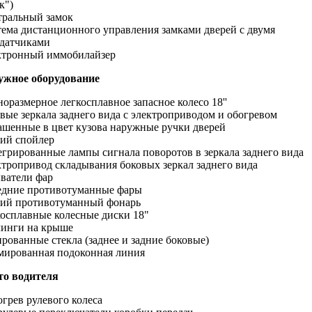
к")
тральный замок
ема дистанционного управления замками дверей с двумя
датчиками
ктронный иммобилайзер
ужное оборудование
оразмерное легкосплавное запасное колесо 18''
вые зеркала заднего вида с электроприводом и обогревом
шенные в цвет кузова наружные ручки дверей
ий спойлер
грированные лампы сигнала поворотов в зеркала заднего вида
тропривод складывания боковых зеркал заднего вида
ватели фар
едние противотуманные фары
ний противотуманный фонарь
осплавные колесные диски 18"
линги на крыше
рованные стекла (заднее и задние боковые)
ированная подоконная линия
то водителя
грев рулевого колеса