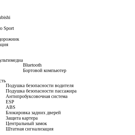
ubishi
ro Sport
дорожник
ация
ультимедиа
Bluetooth
Бортовой компьютер
сть
Подушка безопасности водителя
Подушка безопасности пассажира
Антипробуксовочная система
ESP
ABS
Блокировка задних дверей
Защита картера
Центральный замок
Штатная сигнализация