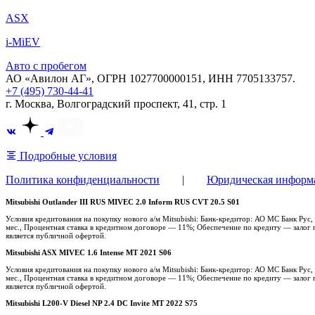
ASX
i-MiEV
Авто с пробегом
АО «Авилон АГ», ОГРН 1027700000151, ИНН 7705133757.
+7 (495) 730-44-41
г. Москва, Волгоградский проспект, 41, стр. 1
Подробные условия
Политика конфиденциальности
|
Юридическая информ
Mitsubishi Outlander III RUS MIVEC 2.0 Inform RUS CVT 20.5 S01
Условия кредитования на покупку нового а/м Mitsubishi: Банк-кредитор: АО МС Банк Ру
мес., Процентная ставка в кредитном договоре — 11%; Обеспечение по кредиту — залог п
является публичной офертой.
Mitsubishi ASX MIVEC 1.6 Intense MT 2021 S06
Условия кредитования на покупку нового а/м Mitsubishi: Банк-кредитор: АО МС Банк Ру
мес., Процентная ставка в кредитном договоре — 11%; Обеспечение по кредиту — залог п
является публичной офертой.
Mitsubishi L200-V Diesel NP 2.4 DC Invite MT 2022 S75