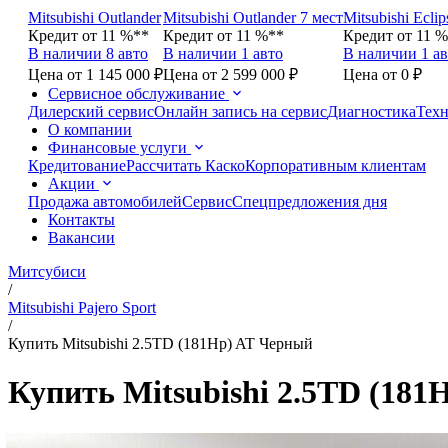
Mitsubishi Outlander
Mitsubishi Outlander 7 мест
Mitsubishi Eclip
Кредит от 11 %**
Кредит от 11 %**
Кредит от 11 
В наличии 8 авто
В наличии 1 авто
В наличии 1 ав
Цена от 1 145 000 ₽
Цена от 2 599 000 ₽
Цена от 0 ₽
Сервисное обслуживание
Дилерский сервис
Онлайн запись на сервис
Диагностика
Техн
О компании
Финансовые услуги
Кредитование
Рассчитать Каско
Корпоративным клиентам
Акции
Продажа автомобилей
Сервис
Спецпредложения дня
Контакты
Вакансии
Митсубиси
/
Mitsubishi Pajero Sport
/
Купить Mitsubishi 2.5TD (181Hp) AT Черный
Купить Mitsubishi 2.5TD (18