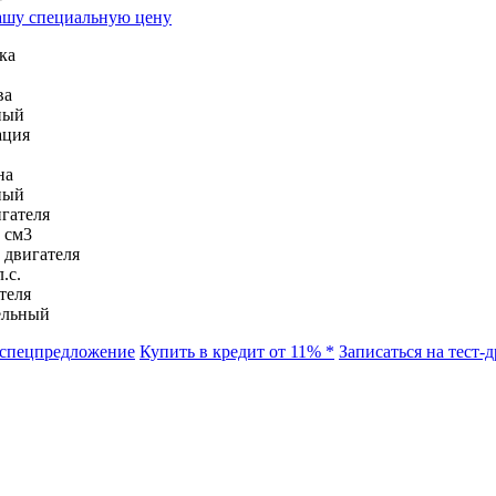
ашу специальную цену
ка
ва
ный
ация
на
ный
гателя
 см3
двигателя
.с.
теля
ельный
 спецпредложение
Купить в кредит от 11% *
Записаться на тест-