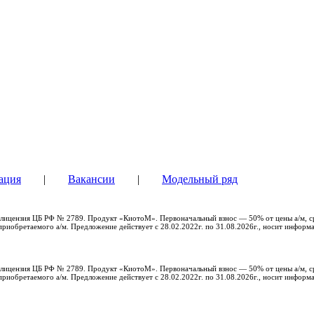
ация
|
Вакансии
|
Модельный ряд
с, лицензия ЦБ РФ № 2789. Продукт «КиотоМ». Первоначальный взнос — 50% от цены а/м, с
риобретаемого а/м. Предложение действует с 28.02.2022г. по 31.08.2026г., носит информ
с, лицензия ЦБ РФ № 2789. Продукт «КиотоМ». Первоначальный взнос — 50% от цены а/м, с
риобретаемого а/м. Предложение действует с 28.02.2022г. по 31.08.2026г., носит информ