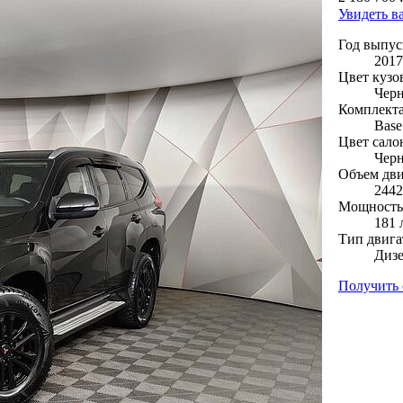
Увидеть в
Год выпус
2017
Цвет кузо
Чер
Комплект
Base
Цвет сало
Чер
Объем дви
2442
Мощность 
181 л
Тип двига
Диз
Получить