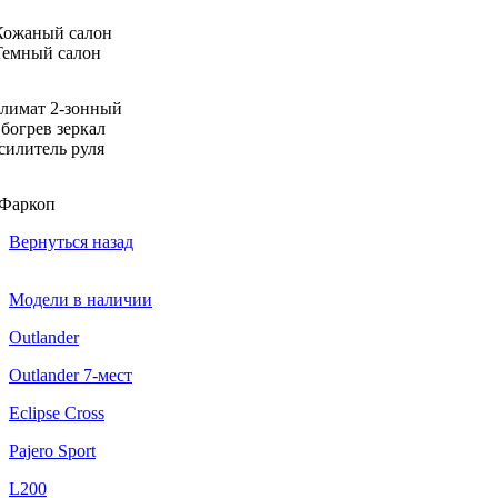
Кожаный салон
Темный салон
лимат 2-зонный
богрев зеркал
силитель руля
Фаркоп
Вернуться назад
Модели в наличии
Outlander
Outlander 7-мест
Eclipse Cross
Pajero Sport
L200