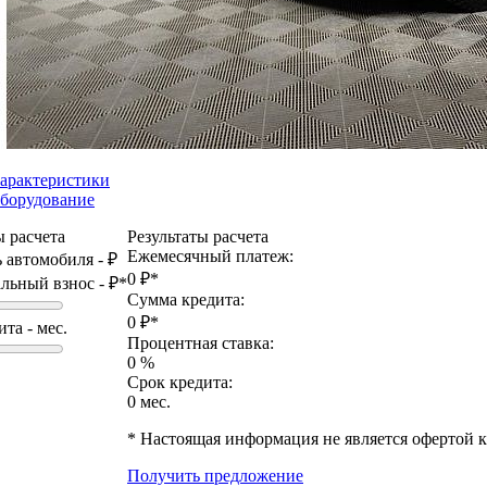
арактеристики
борудование
 расчета
Результаты расчета
Ежемесячный платеж:
 автомобиля -
₽
0
₽*
льный взнос -
₽*
Сумма кредита:
0
₽*
ита -
мес.
Процентная ставка:
0
%
Срок кредита:
0
мес.
* Настоящая информация не является офертой 
Получить предложение